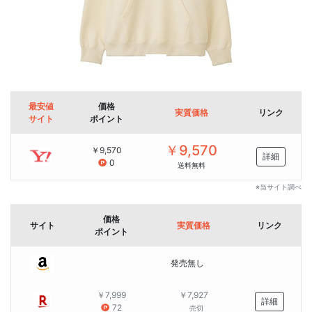
最安値
価格
実質価格
リンク
サイト
ポイント
￥9,570
￥9,570
詳細
0
送料無料
※当サイト調べ
価格
サイト
実質価格
リンク
ポイント
発売無し
￥7,999
￥7,927
詳細
72
売切