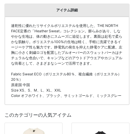
アイテム詳細
速乾性に優れたリサイクルポリエステルを使用した、THE NORTH
FACE定番の「Heather Sweat」コレクション。膨らみがあり、しな
やかな生地は、体の動きにスムーズに追従します。裏面は起毛で柔ら
かな肌触り。ポリエステル100%の生地は軽く、手軽に洗濯できるイ
ージーケア性も魅力です。静電気の発生を抑えた静電ケアに配慮。左
胸に小さく刺繍ロゴを配置したプルオーバーのスウェットパーカはナ
チュラルな色合いで、キャンプなどのアウトドアウエアやカジュアル
な街着として、さまざまなシーンで活用できます。
Fabric Sweat ECO（ポリエステル80％、複合繊維（ポリエステル）
20％）
原産国 中国
Size XS、S、M、L、XL、XXL
Color オフホワイト、ブラック、サミットゴールド、ミックスグレー
このカテゴリーの人気アイテム